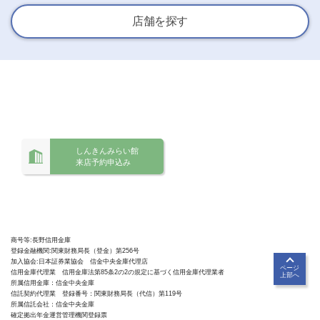
店舗を探す
しんきんみらい館
来店予約申込み
商号等:長野信用金庫
登録金融機関:関東財務局長（登金）第256号
加入協会:日本証券業協会 信金中央金庫代理店
ページ
信用金庫代理業 信用金庫法第85条2の2の規定に基づく信用金庫代理業者
上部へ
所属信用金庫：信金中央金庫
信託契約代理業 登録番号：関東財務局長（代信）第119号
所属信託会社：信金中央金庫
確定拠出年金運営管理機関登録票