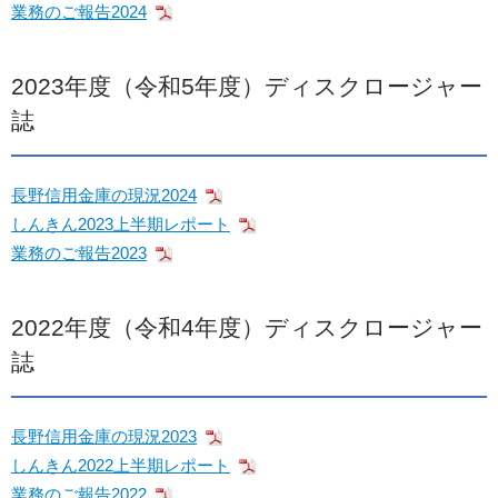
業務のご報告2024
2023年度（令和5年度）ディスクロージャー
誌
長野信用金庫の現況2024
しんきん2023上半期レポート
業務のご報告2023
2022年度（令和4年度）ディスクロージャー
誌
長野信用金庫の現況2023
しんきん2022上半期レポート
業務のご報告2022