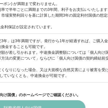
クーポン) が満期まで変わりません。
利率で半年ごとに満期までの3年間、利子をお支払いいたします
、市場実勢利回りを基に計算した期間3年の固定利付国債の想定
最低金利保証が設定されています。
3年」は3年満期ですが、発行から1年が経過すれば、ご購入
途換金することも可能です。
整額が差し引かれます。中途換金調整額については「個人向け
算方法の変更について」ならびに「個人向け国債の契約締結前
亡くなりになった場合、又は大規模な自然災害により被害を受
過していなくとも、中途換金が可能です。
向け国債」のホームページでご確認ください。
財務省個人向け国債