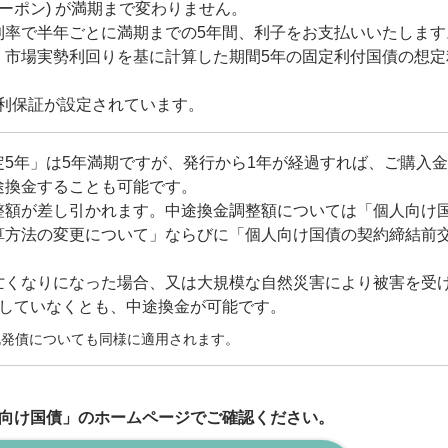
クーポン) が満期まで変わりません。
利率で半年ごとに満期までの5年間、利子をお支払いいたします
、市場実勢利回りを基に計算した期間5年の固定利付国債の想定
低金利保証が設定されています。
5年」は5年満期ですが、発行から1年が経過すれば、ご購入
途換金することも可能です。
整額が差し引かれます。中途換金調整額については「個人向け
算方法の変更について」ならびに「個人向け国債の契約締結前
亡くなりになった場合、又は大規模な自然災害により被害を受
過していなくとも、中途換金が可能です。
既発債についても同様に適用されます。
向け国債」のホームページでご確認ください。