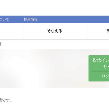
ついて
採用情報
そなえる
債
投信イ
サ
ログ
債です。