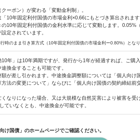
（クーポン）が変わる「変動金利制」。
「10年固定利付国債の市場金利×0.66にもとづき算出されま
の10年固定利付国債の金利水準に応じて変動します。0.05%
が設定されています。
行時のまま引き算方式（10年固定利付国債の市場金利ー0.80%）とな
10年」は10年満期ですが、発行から1年が経過すれば、ご購
中途換金することも可能です。
整額が差し引かれます。中途換金調整額については「個人向け
算方法の変更について」ならびに「個人向け国債の契約締結前
亡くなりになった場合、又は大規模な自然災害により被害を受
過していなくとも、中途換金が可能です。
向け国債」のホームページでご確認ください。