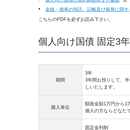
個人向け国債の契約締結前交付書面
金銭・債券の預託、記帳及び振替に関す
こちらのPDFを必ずお読み下さい。
個人向け国債 固定3年
3年
期間
3年間お預りして、
しいたします。
額面金額1万円から1
購入単位
個人の方ならどなた
固定金利制