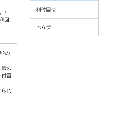
利付国債
。年
利回
地方債
金額の
国債の
交付書
けられ