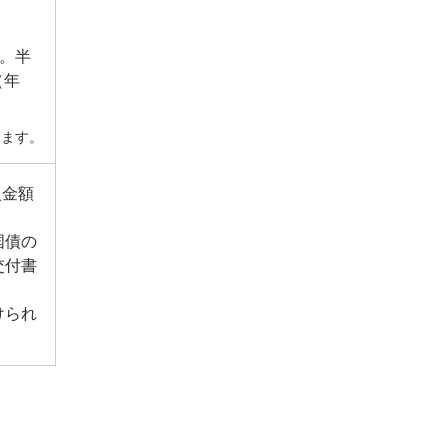
す。半
（年
ります。
入金額
国債の
交付書
けられ