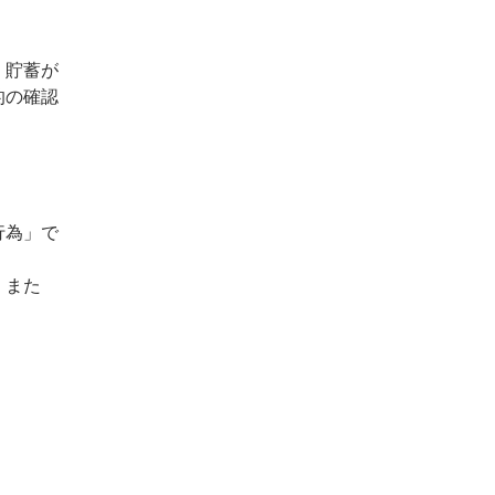
、貯蓄が
的の確認
行為」で
、また