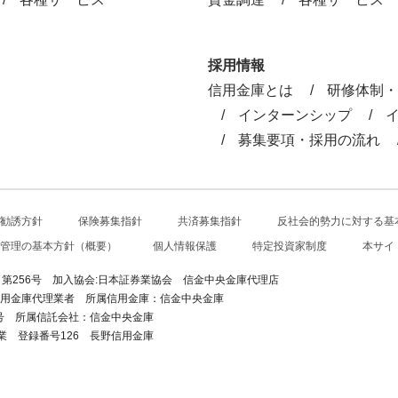
採用情報
信用金庫とは
研修体制・
インターンシップ
募集要項・採用の流れ
勧誘方針
保険募集指針
共済募集指針
反社会的勢力に対する基
管理の基本方針（概要）
個人情報保護
特定投資家制度
本サイ
）第256号
加入協会:日本証券業協会 信金中央金庫代理店
く信用金庫代理業者
所属信用金庫：信金中央金庫
9号
所属信託会社：信金中央金庫
業 登録番号126 長野信用金庫