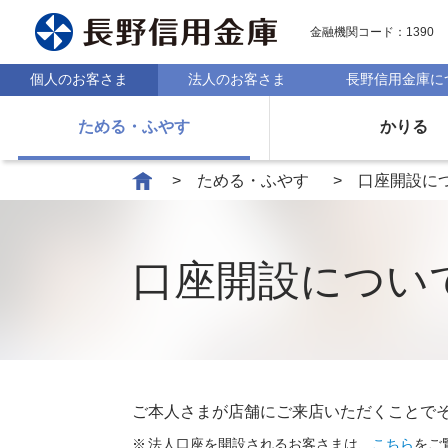
金融機関コード：1390
個人のお客さま
法人のお客さま
長野信用金庫に
ためる・ふやす
かりる
ためる・ふやす
口座開設に
口座開設につい
ご本人さまが店舗にご来店いただくことで
法人口座を開設されるお客さまは、
こちら
をご