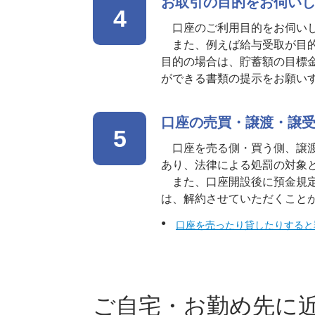
お取引の目的をお伺い
4
口座のご利用目的をお伺い
また、例えば給与受取が目的
目的の場合は、貯蓄額の目標
ができる書類の提示をお願い
口座の売買・譲渡・譲
5
口座を売る側・買う側、譲渡
あり、法律による処罰の対象
また、口座開設後に預金規定
は、解約させていただくこと
口座を売ったり貸したりすると
ご自宅・お勤め先に