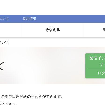
ついて
採用情報
そなえる
ついて
投信イ
て
サ
ログ
その場で口座開設の手続きができます。
覧ください。