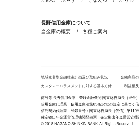
長野信用金庫について
当金庫の概要
各種ご案内
地域密着型金融推進計画及び取組み状況
金融商品の
カスタマーハラスメントに対する基本方針
利益相反
商号等:長野信用金庫
登録金融機関:関東財務局長（登金
信用金庫代理業 信用金庫法第85条2の2の規定に基づ
信託契約代理業 登録番号：関東財務局長（代信）第11
確定拠出年金運営管理機関登録票
確定拠出年金運営管理
© 2018 NAGANO SHINKIN BANK. All Rights Reserved.