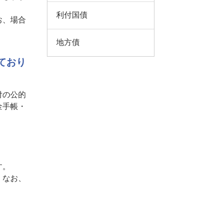
利付国債
お、場合
地方債
ており
付の公的
金手帳・
す。
。なお、