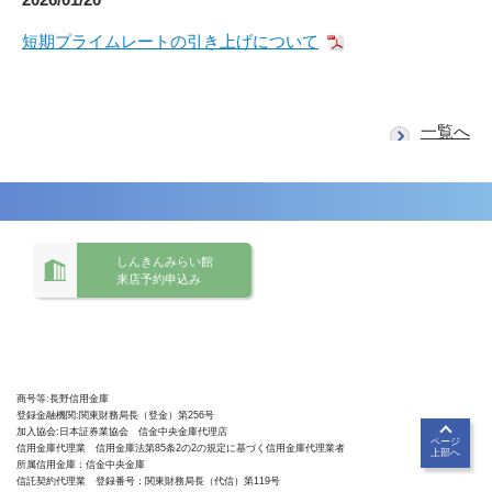
短期プライムレートの引き上げについて
一覧へ
しんきんみらい館
来店予約申込み
商号等:長野信用金庫
登録金融機関:関東財務局長（登金）第256号
加入協会:日本証券業協会 信金中央金庫代理店
ページ
信用金庫代理業 信用金庫法第85条2の2の規定に基づく信用金庫代理業者
上部へ
所属信用金庫：信金中央金庫
信託契約代理業 登録番号：関東財務局長（代信）第119号